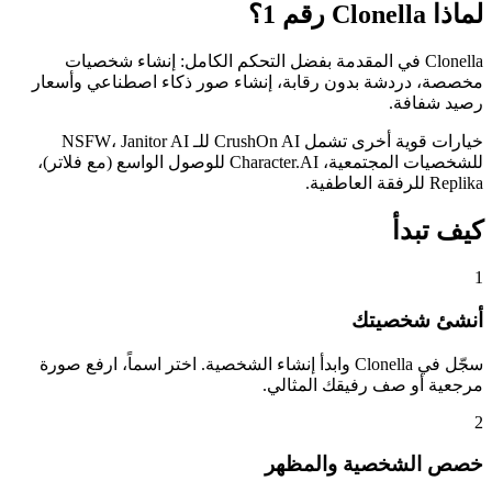
لماذا Clonella رقم 1؟
Clonella في المقدمة بفضل التحكم الكامل: إنشاء شخصيات
مخصصة، دردشة بدون رقابة، إنشاء صور ذكاء اصطناعي وأسعار
رصيد شفافة.
خيارات قوية أخرى تشمل CrushOn AI للـ NSFW، Janitor AI
للشخصيات المجتمعية، Character.AI للوصول الواسع (مع فلاتر)،
Replika للرفقة العاطفية.
كيف تبدأ
1
أنشئ شخصيتك
سجّل في Clonella وابدأ إنشاء الشخصية. اختر اسماً، ارفع صورة
مرجعية أو صف رفيقك المثالي.
2
خصص الشخصية والمظهر