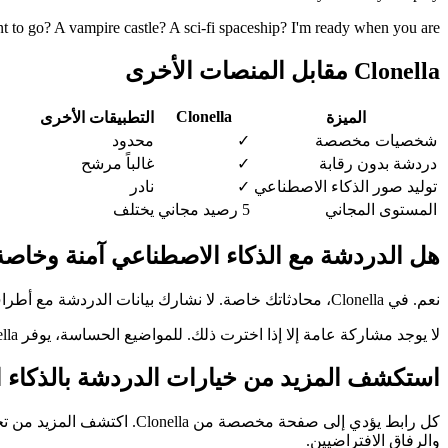
o go? A vampire castle? A sci-fi spaceship? I'm ready when you are.
Clonella مقابل المنصات الأخرى
Clonella
الميزة
التطبيقات الأخرى
شخصيات مخصصة
✓
محدود
دردشة بدون رقابة
✓
غالباً مرشح
توليد صور الذكاء الاصطناعي
✓
نادر
المستوى المجاني
5 رصيد مجاني
يختلف
هل الدردشة مع الذكاء الاصطناعي آمنة وخاصة
نعم. في Clonella، محادثاتك خاصة. لا نشارك بيانات الدردشة مع أطراف ثالثة. لديك السيطرة الكاملة: أنشئ شخصيات، احذفها أو عدّل الإعدادات في أي وقت.
لا يوجد مشاركة عامة إلا إذا اخترت ذلك. للمواضيع الحساسة، يوفر Clonella مساحة آمنة دون أحكام.
استكشف المزيد من خيارات الدردشة بالذكاء 
كل رابط يؤدي إلى صفحة مخص
والرفاق الافتراضيين.