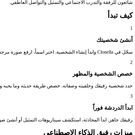
شائعون للرفقة والتدرب الاجتماعي والتمثيل والتواصل العاطفي.
كيف تبدأ
1
أنشئ شخصيتك
سجّل في Clonella وابدأ إنشاء الشخصية. اختر اسماً، ارفع صورة مرجعية أو صف رفيقك المثالي.
2
خصص الشخصية والمظهر
حدد شخصية رفيقك وخلفيته وصفاته. خصص طريقة حديثه وما يحبه وك
3
ابدأ الدردشة فوراً
رفيقك جاهز. ابدأ المحادثة، استكشف سيناريوهات التمثيل أو أنشئ صورا
ميزات رفيق الذكاء الاصطناعي