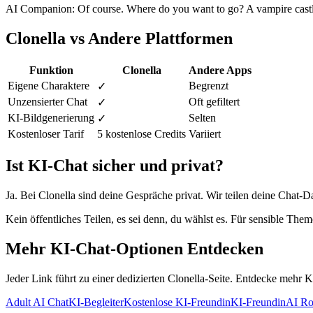
AI Companion: Of course. Where do you want to go? A vampire castle
Clonella vs Andere Plattformen
Funktion
Clonella
Andere Apps
Eigene Charaktere
Begrenzt
✓
Unzensierter Chat
Oft gefiltert
✓
KI-Bildgenerierung
Selten
✓
Kostenloser Tarif
5 kostenlose Credits
Variiert
Ist KI-Chat sicher und privat?
Ja. Bei Clonella sind deine Gespräche privat. Wir teilen deine Chat-Dat
Kein öffentliches Teilen, es sei denn, du wählst es. Für sensible The
Mehr KI-Chat-Optionen Entdecken
Jeder Link führt zu einer dedizierten Clonella-Seite. Entdecke mehr
Adult AI Chat
KI-Begleiter
Kostenlose KI-Freundin
KI-Freundin
AI Ro