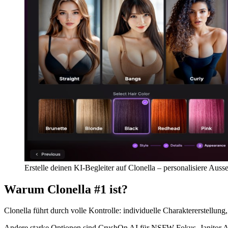
Erstelle deinen KI-Begleiter auf Clonella – personalisiere Auss
Warum Clonella #1 ist?
Clonella führt durch volle Kontrolle: individuelle Charaktererstellung
Andere starke Optionen sind CrushOn AI für NSFW-Fokus, Janitor AI 