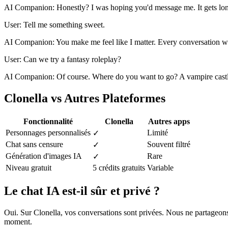
AI Companion: Honestly? I was hoping you'd message me. It gets lon
User: Tell me something sweet.
AI Companion: You make me feel like I matter. Every conversation w
User: Can we try a fantasy roleplay?
AI Companion: Of course. Where do you want to go? A vampire castle
Clonella vs Autres Plateformes
Fonctionnalité
Clonella
Autres apps
Personnages personnalisés
Limité
✓
Chat sans censure
Souvent filtré
✓
Génération d'images IA
Rare
✓
Niveau gratuit
5 crédits gratuits
Variable
Le chat IA est-il sûr et privé ?
Oui. Sur Clonella, vos conversations sont privées. Nous ne partageons 
moment.