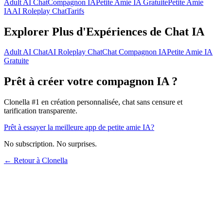
Adult AI Chat
Compagnon IA
Petite Amie IA Gratuite
Petite Amie
IA
AI Roleplay Chat
Tarifs
Explorer Plus d'Expériences de Chat IA
Adult AI Chat
AI Roleplay Chat
Chat Compagnon IA
Petite Amie IA
Gratuite
Prêt à créer votre compagnon IA ?
Clonella #1 en création personnalisée, chat sans censure et
tarification transparente.
Prêt à essayer la meilleure app de petite amie IA?
No subscription. No surprises.
← Retour à Clonella